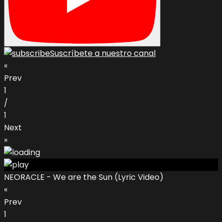
Suscríbete a nuestro canal
«
Prev
1
/
1
Next
»
NEORACLE - We are the Sun (Lyric Video)
«
Prev
1