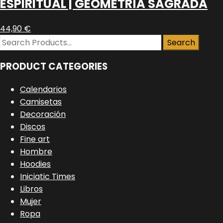
ESPIRITUAL | GEOMETRÍA SAGRADA
variantes.
Las
44,90
€
opciones
se
pueden
PRODUCT CATEGORIES
elegir
en
Calendarios
la
Camisetas
página
Decoración
de
Discos
producto
Fine art
Hombre
Hoodies
Iniciatic Times
Libros
Mujer
Ropa