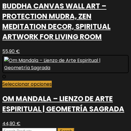
BUDDHA CANVAS WALL ART –
tiene
múltiples
PROTECTION MUDRA, ZEN
variantes.
MEDITATION DECOR, SPIRITUAL
Las
opciones
ARTWORK FOR LIVING ROOM
se
pueden
55,90
€
elegir
en
la
página
Este
Seleccionar opciones
de
producto
producto
OM MANDALA – LIENZO DE ARTE
tiene
múltiples
ESPIRITUAL | GEOMETRÍA SAGRADA
variantes.
Las
44,90
€
opciones