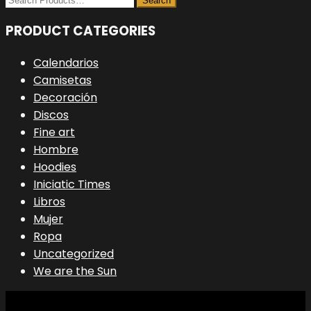
se
pueden
PRODUCT CATEGORIES
elegir
en
Calendarios
la
Camisetas
página
Decoración
de
Discos
producto
Fine art
Hombre
Hoodies
Iniciatic Times
Libros
Mujer
Ropa
Uncategorized
We are the Sun