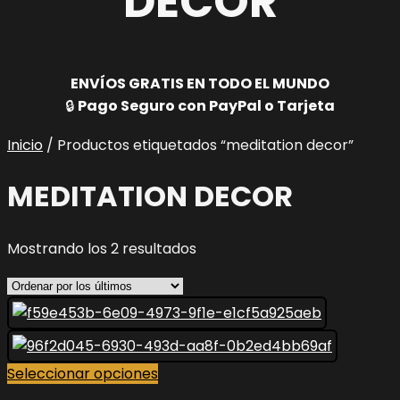
DECOR
ENVÍOS GRATIS EN TODO EL MUNDO
🔒
Pago Seguro con PayPal o Tarjeta
Inicio
/ Productos etiquetados “meditation decor”
MEDITATION DECOR
Ordenado
Mostrando los 2 resultados
por
los
últimos
Este
Seleccionar opciones
producto