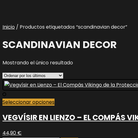
Inicio
/ Productos etiquetados “scandinavian decor”
SCANDINAVIAN DECOR
Mostrando el único resultado
Este
Seleccionar opciones
producto
VEGVÍSIR EN LIENZO – EL COMPÁS VI
tiene
múltiples
variantes.
44,90
€