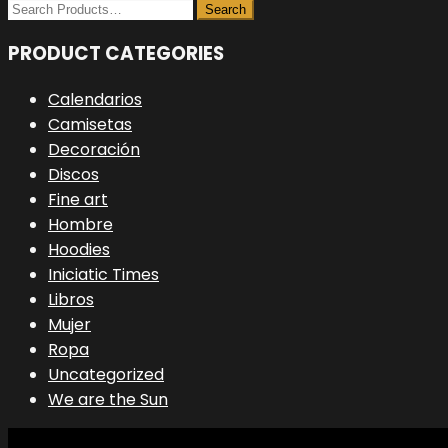
Las
opciones
PRODUCT CATEGORIES
se
pueden
Calendarios
elegir
Camisetas
en
Decoración
la
Discos
página
Fine art
de
Hombre
producto
Hoodies
Iniciatic Times
Libros
Mujer
Ropa
Uncategorized
We are the Sun