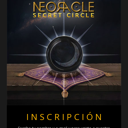
I N S C R I P C I Ó N